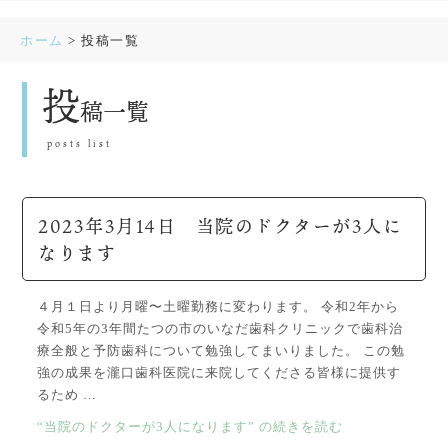
ホーム
>
投稿一覧
投
稿一覧
posts list
2023年3月14日 当院のドクターが3人に
なります
４月１日より月曜〜土曜勤務に変わります。 令和2年から
令和5年の3年間たつの市のいなだ歯科クリニックで歯科治
療全般と予防歯科について勉強してまいりました。 この勉
強の成果を瀧口歯科医院に来院してくださる皆様に提供す
るため …
“当院のドクターが3人になります” の
続きを読む