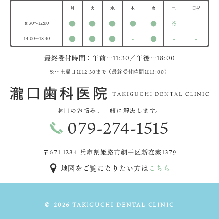
月
火
水
木
金
土
日祝
●
●
●
●
●
※
-
8:30～12:00
●
●
●
-
●
-
-
14:00～18:30
最終受付時間：午前…11:30／午後…18:00
※…土曜日は12:30まで（最終受付時間は12:00）
お口のお悩み、
一緒に解決します。
079-274-1515
〒671-1234 兵庫県姫路市網干区新在家1379
地図をご覧になりたい方は
こちら
©
2026 TAKIGUCHI DENTAL CLINIC